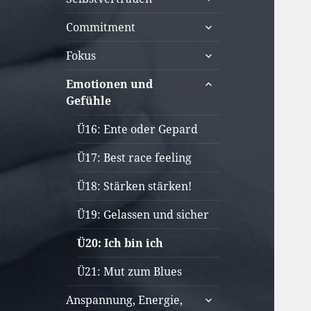
öffnen
untermenü
Commitment
öffnen
untermenü
Fokus
öffnen
untermenü
Emotionen und
öffnen
Gefühle
Ü16: Ente oder Gepard
Ü17: Best race feeling
Ü18: Stärken stärken!
Ü19: Gelassen und sicher
Ü20: Ich bin ich
Ü21: Mut zum Blues
untermenü
Anspannung, Energie,