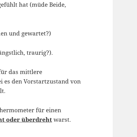
efühlt hat (müde Beide,
en und gewartet?)
ängstlich, traurig?).
für das mittlere
i es den Vorstartzustand von
lt.
 Thermometer für einen
t oder überdreht
warst.