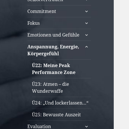
öffnen
untermenü
Commitment
öffnen
untermenü
Fokus
öffnen
untermenü
Emotionen und Gefühle
öffnen
untermenü
Anspannung, Energie,
öffnen
Körpergefühl
Ü22: Meine Peak
Performance Zone
Ü23: Atmen – die
Wunderwaffe
Ü24: „Und lockerlassen…“
Ü25: Bewusste Auszeit
untermenü
Evaluation